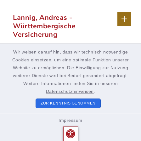
Lannig, Andreas -
Württembergische
Versicherung
Zehntstraße 19, 97265 Hettstadt
Wir weisen darauf hin, dass wir technisch notwendige
0931 46553244
Cookies einsetzen, um eine optimale Funktion unserer
0711 662805774
Website zu ermöglichen. Die Einwilligung zur Nutzung
weiterer Dienste wird bei Bedarf gesondert abgefragt.
Weitere Informationen finden Sie in unseren
Lazi – Heizung Lüftung
Datenschutzhinweisen
.
Sanitär GmbH & Co. KG
ZUR KENNTNIS GENOMMEN
Schellenhöhe 2 a, 97265 Hettstadt
0931 463702
Impressum
0151 12121228