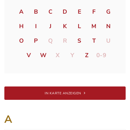
A
B
C
D
E
F
G
H
I
J
K
L
M
N
O
P
Q
R
S
T
U
V
W
X
Y
Z
0-9
IN KARTE ANZEIGEN
A