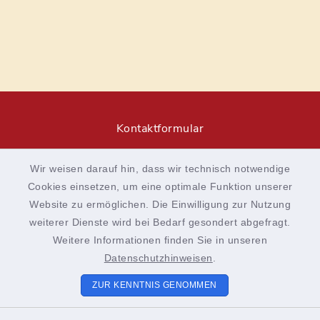
Kontaktformular
Barrierefreiheit
Wir weisen darauf hin, dass wir technisch notwendige
Cookies einsetzen, um eine optimale Funktion unserer
Datenschutz
Website zu ermöglichen. Die Einwilligung zur Nutzung
weiterer Dienste wird bei Bedarf gesondert abgefragt.
Impressum
Weitere Informationen finden Sie in unseren
Sitemap
Datenschutzhinweisen
.
ZUR KENNTNIS GENOMMEN
Cookie-Einstellungen