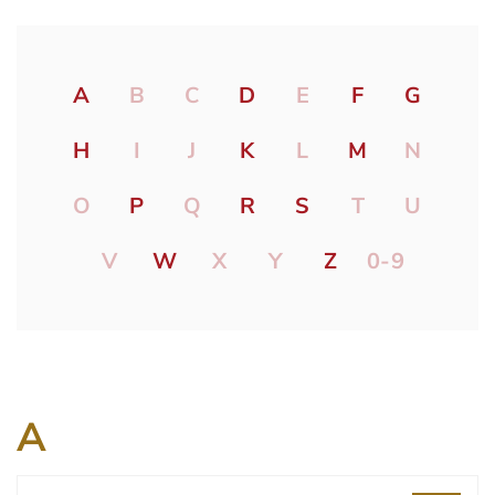
A
B
C
D
E
F
G
H
I
J
K
L
M
N
O
P
Q
R
S
T
U
V
W
X
Y
Z
0-9
A