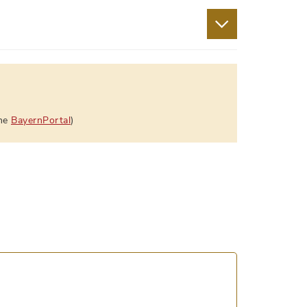
ehe
BayernPortal
)