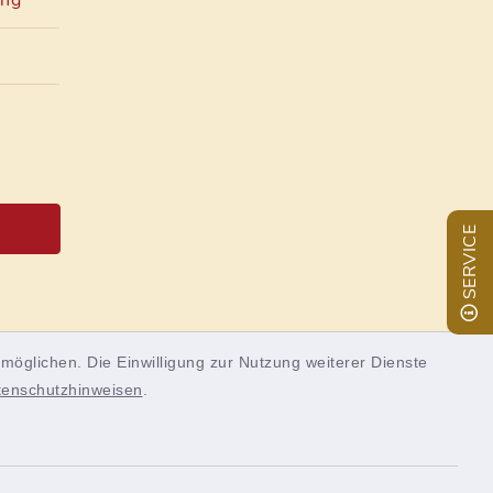
ung
SERVICE
Panel
möglichen. Die Einwilligung zur Nutzung weiterer Dienste
tenschutzhinweisen
.
ungen