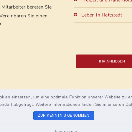
Freizeit und Naherhol
Mitarbeiter beraten Sie
Leben in Hettstadt
 Vereinbaren Sie einen
!
IHR ANLIEGEN
okies einsetzen, um eine optimale Funktion unserer Website zu er
ondert abgefragt. Weitere Informationen finden Sie in unseren
Da
ZUR KENNTNIS GENOMMEN
enschutz
Impressum
Sitemap
Cookie-Einstell
Impressum