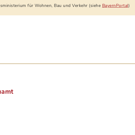
atsministerium für Wohnen, Bau und Verkehr (siehe
BayernPortal
)
uamt