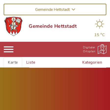
Gemeinde Hettstadt
Gemeinde Hettstadt
15 °C
Digitaler
Ortsplan
Karte
Liste
Kategorien
Alle Adressen anzeigen
Bildung & Kinderbetreuung
Kinderhäuser Greußenheim
Dienstleistung
Kinderhäuser Hettstadt
Dienstleistung Greußenheim
Essen & Trinken
Schulen und Bildung
Dienstleistung Hettstadt