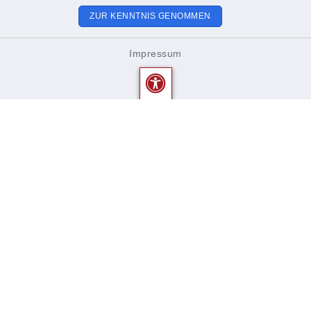
ZUR KENNTNIS GENOMMEN
Impressum
Gemeinde Hettstadt
Gemeinde Hettstadt
Rathausplatz 2
97265 Hettstadt
0931 46861-0
rathaus@hettstadt.de