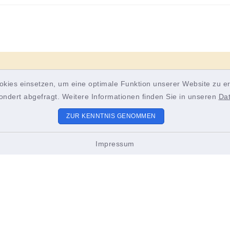
okies einsetzen, um eine optimale Funktion unserer Website zu er
ondert abgefragt. Weitere Informationen finden Sie in unseren
Da
ZUR KENNTNIS GENOMMEN
Impressum
ungszeiten
Sitemap
 bis Freitag:
Unsere Gemeinde
2.00 Uhr
stag zusätzlich:
Bürgerservice und Poli