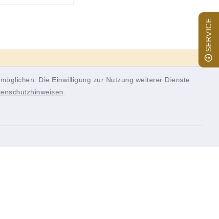
SERVICE
Panel
möglichen. Die Einwilligung zur Nutzung weiterer Dienste
tenschutzhinweisen
.
Quicklinks
inixmedia
tik
Landkreis Würzburg