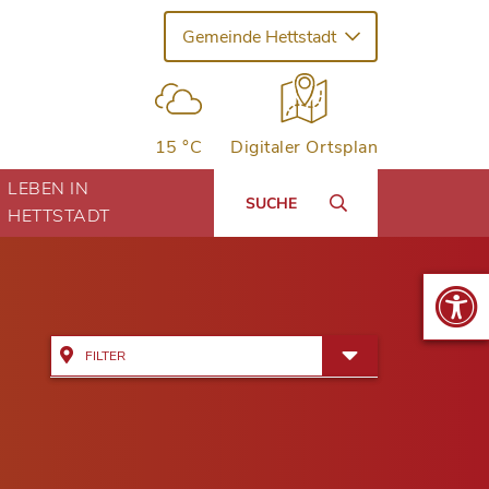
Gemeinde Hettstadt
15 °C
Digitaler Ortsplan
LEBEN IN
SUCHE
HETTSTADT
FILTER
Alle Adressen anzeigen
Bildung & Kinderbetreuung
Kinderhäuser Greußenheim
Dienstleistung