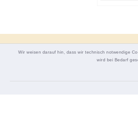
Wir weisen darauf hin, dass wir technisch notwendige Co
Gemeinde Hettstadt
wird bei Bedarf ges
Gemeinde Hettstadt
Öffn
Rathausplatz 2
Montag
97265 Hettstadt
8.00-1
Donner