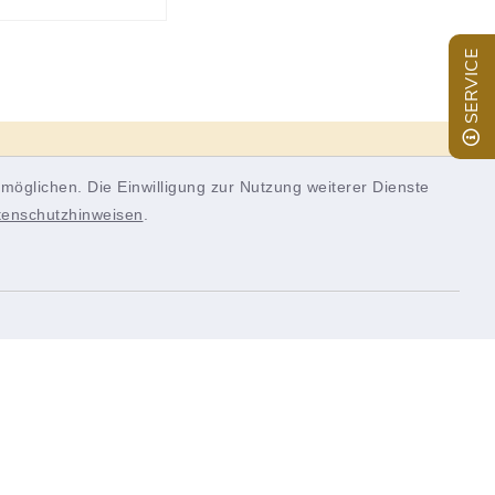
SERVICE
Panel
möglichen. Die Einwilligung zur Nutzung weiterer Dienste
tenschutzhinweisen
.
Quicklinks
inixmedia
tik
Landkreis Würzburg