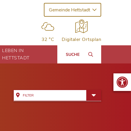
Gemeinde Hettstadt
32 °C
Digitaler Ortsplan
LEBEN IN
SUCHE
HETTSTADT
FILTER
Alle Adressen anzeigen
Bildung & Kinderbetreuung
Kinderhäuser Greußenheim
Dienstleistung