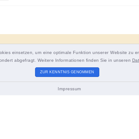
okies einsetzen, um eine optimale Funktion unserer Website zu er
ondert abgefragt. Weitere Informationen finden Sie in unseren
Da
ZUR KENNTNIS GENOMMEN
Impressum
ungszeiten
Sitemap
 bis Freitag:
Unsere Gemeinde
2.00 Uhr
stag zusätzlich:
Bürgerservice und Poli