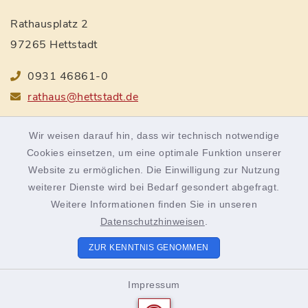
Rathausplatz 2
97265 Hettstadt
0931 46861-0
rathaus@hettstadt.de
Wir weisen darauf hin, dass wir technisch notwendige
Öffnungszeiten
Cookies einsetzen, um eine optimale Funktion unserer
Website zu ermöglichen. Die Einwilligung zur Nutzung
Montag bis Freitag:
weiterer Dienste wird bei Bedarf gesondert abgefragt.
8.00-12.00 Uhr
Weitere Informationen finden Sie in unseren
Datenschutzhinweisen
.
Donnerstag zusätzlich:
15.00-18.00 Uhr
ZUR KENNTNIS GENOMMEN
Unsere Mitarbeiter beraten Sie gerne. Vereinbaren Sie
Impressum
einen Termin!