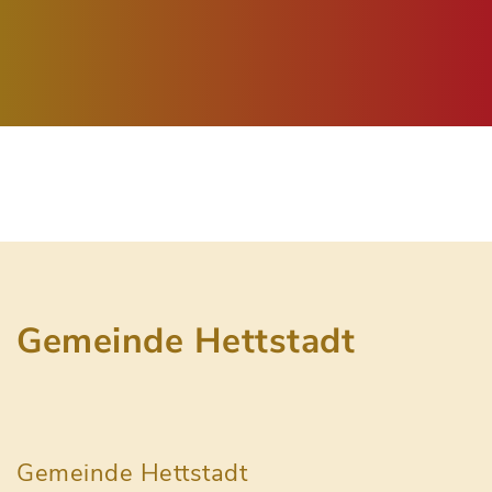
Gemeinde Hettstadt
Gemeinde Hettstadt