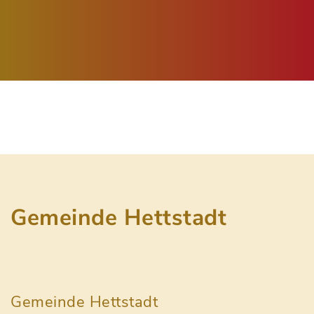
Gemeinde Hettstadt
Gemeinde Hettstadt