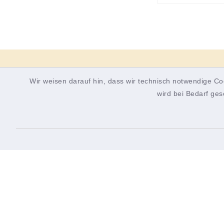
Wir weisen darauf hin, dass wir technisch notwendige Co
Gemeinde Hettstadt
wird bei Bedarf ges
Gemeinde Hettstadt
Öffn
Rathausplatz 2
Montag
97265 Hettstadt
8.00-1
Donner
0931 46861-0