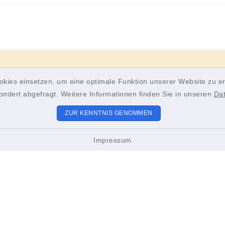
okies einsetzen, um eine optimale Funktion unserer Website zu er
ondert abgefragt. Weitere Informationen finden Sie in unseren
Da
ZUR KENNTNIS GENOMMEN
Impressum
ungszeiten
Sitemap
 bis Freitag:
Unsere Gemeinde
2.00 Uhr
stag zusätzlich:
Bürgerservice und Poli