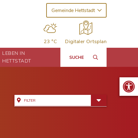
Gemeinde Hettstadt
23 °C
Digitaler Ortsplan
LEBEN IN
SUCHE
HETTSTADT
FILTER
Alle Adressen anzeigen
Bildung & Kinderbetreuung
Kinderhäuser Greußenheim
Dienstleistung