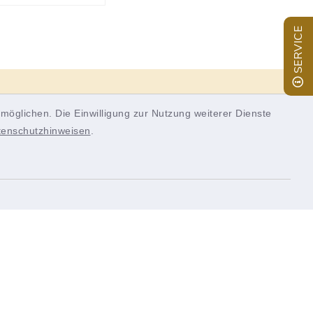
SERVICE
Panel
möglichen. Die Einwilligung zur Nutzung weiterer Dienste
tenschutzhinweisen
.
Quicklinks
inixmedia
tik
Landkreis Würzburg