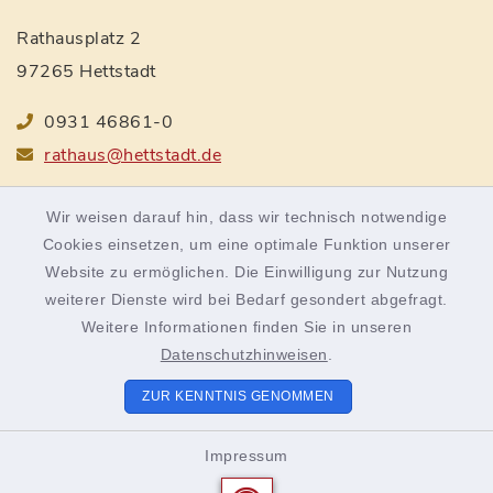
Rathausplatz 2
97265 Hettstadt
0931 46861-0
rathaus@hettstadt.de
Wir weisen darauf hin, dass wir technisch notwendige
Öffnungszeiten
Cookies einsetzen, um eine optimale Funktion unserer
Website zu ermöglichen. Die Einwilligung zur Nutzung
Montag bis Freitag:
weiterer Dienste wird bei Bedarf gesondert abgefragt.
8.00-12.00 Uhr
Weitere Informationen finden Sie in unseren
Datenschutzhinweisen
.
Donnerstag zusätzlich:
15.00-18.00 Uhr
ZUR KENNTNIS GENOMMEN
Unsere Mitarbeiter beraten Sie gerne. Vereinbaren Sie
Impressum
einen Termin!