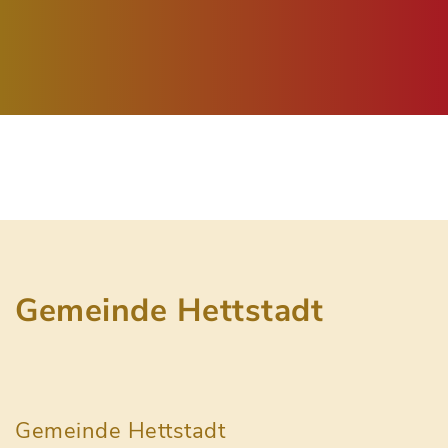
Gemeinde Hettstadt
Gemeinde Hettstadt