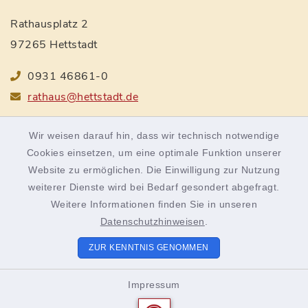
Rathausplatz 2
97265 Hettstadt
0931 46861-0
rathaus@hettstadt.de
Wir weisen darauf hin, dass wir technisch notwendige
Öffnungszeiten
Cookies einsetzen, um eine optimale Funktion unserer
Website zu ermöglichen. Die Einwilligung zur Nutzung
Montag bis Freitag:
weiterer Dienste wird bei Bedarf gesondert abgefragt.
8.00-12.00 Uhr
Weitere Informationen finden Sie in unseren
Datenschutzhinweisen
.
Donnerstag zusätzlich:
15.00-18.00 Uhr
ZUR KENNTNIS GENOMMEN
Unsere Mitarbeiter beraten Sie gerne. Vereinbaren Sie
Impressum
einen Termin!